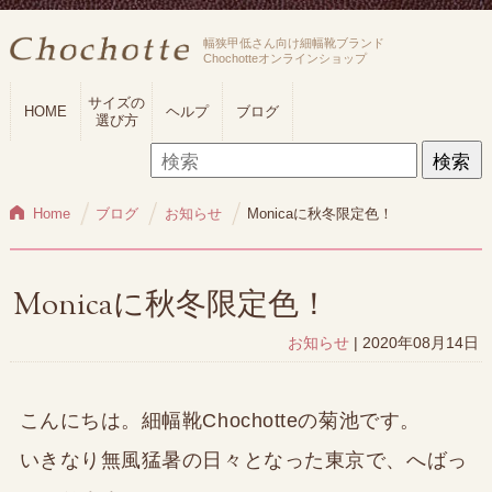
幅狭甲低さん向け細幅靴ブランド
Chochotteオンラインショップ
サイズの
HOME
ヘルプ
ブログ
選び方
検
索:
Home
ブログ
お知らせ
Monicaに秋冬限定色！
Monicaに秋冬限定色！
お知らせ
| 2020年08月14日
こんにちは。細幅靴Chochotteの菊池です。
いきなり無風猛暑の日々となった東京で、へばっ